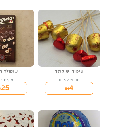
שיפודי שוקולד
שוקולד ר
מק"ט 0052
מק"ט 0053
25
4
₪
₪