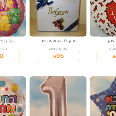
 ענק
שוקולד בקופסת פח
בלון תינ
מק"ט 0060
מק"ט 79
0
95
₪