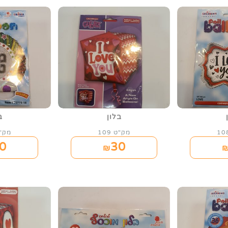
בלון
ב
מק"ט 109
מק"ט 
0
30
₪