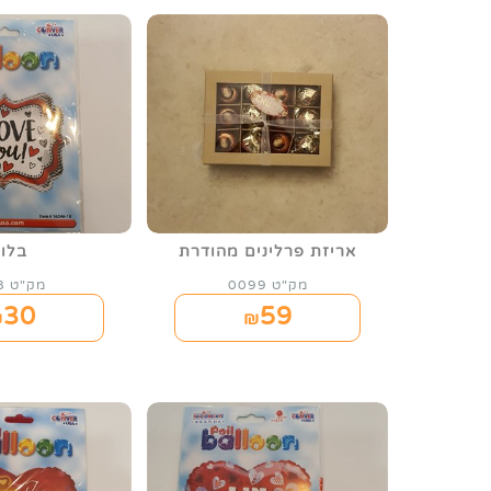
אריזת פרלינים מהודרת
בלון
מק"ט 0099
מק"ט 108
30
59
₪
₪