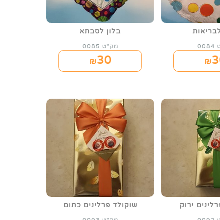
לבריאות
בלון לסבתא
00
מק"ט 0085
30
3
₪
₪
לינים ירוק
שוקולד פרלינים כתום