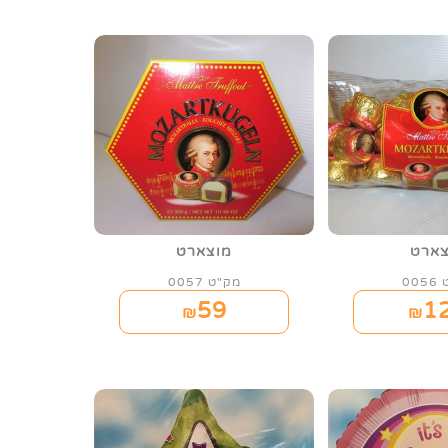
צארט
מוצארט
00
מק"ט 0057
59
1
₪
₪