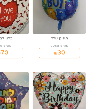
תינוק נולד
בלון לב
מק"ט 0058
מק"ט 0059
70
30
₪
₪