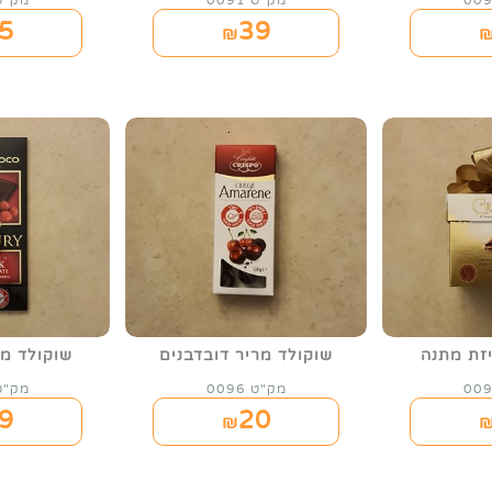
מק"ט 0091
מק"ט 92
5
39
₪
זת מתנה
שוקולד מריר דובדבנים
שוקולד מר
מק"ט 0096
מק"ט 97
9
20
₪