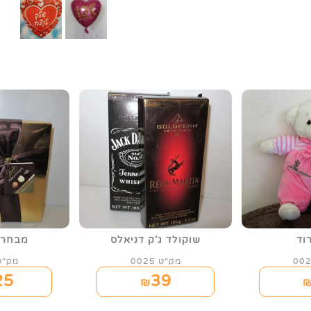
רוד
שוקולד ג'ק דניאלס
מבחר 
מק"ט 0025
מק"ט 26
25
39
₪