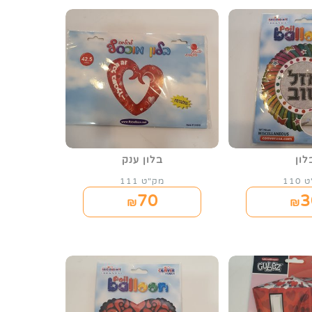
לון
בלון ענק
110
מק"ט 111
70
3
₪
₪