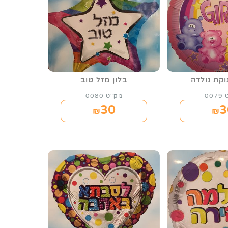
וקת נולדה
בלון מזל טוב
00
מק"ט 0080
30
3
₪
₪