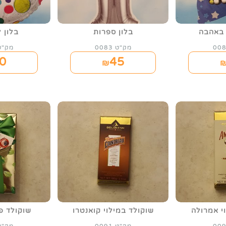
 באהבה
בלון ספרות
בלון 
מק"ט 0083
מק"ט 84
0
45
₪
י אמרולה
שוקולד במילוי קואנטרו
שוקולד פר