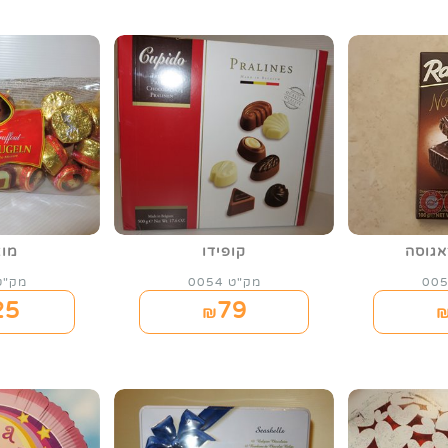
אגוסה
קופידו
מו
מק"ט 0054
מק"ט 56
25
79
₪