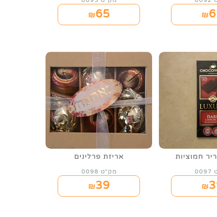
00
מק"ט 0093
65
6
₪
₪
יר חמוציות
אריזת פרלינים
00
מק"ט 0098
39
3
₪
₪