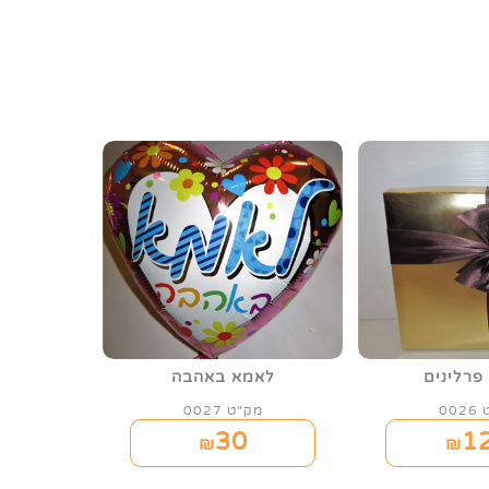
פרלינים
לאמא באהבה
00
מק"ט 0027
30
1
₪
₪