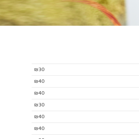
₪30
₪40
₪40
₪30
₪40
₪40