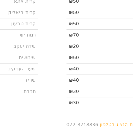
₪50
קרית אתא
₪50
קרית ביאליק
₪50
קרית טבעון
₪70
רמת ישי
₪20
שדה יעקב
₪50
שימשית
₪40
שער העמקים
₪40
שריד
₪30
תמרת
₪30
 הנציג בטלפון
072-3718836