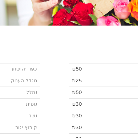
₪50
כפר יהושוע
₪25
מגדל העמק
₪50
נהלל
₪30
נופית
₪30
נשר
₪30
קיבוץ יגור