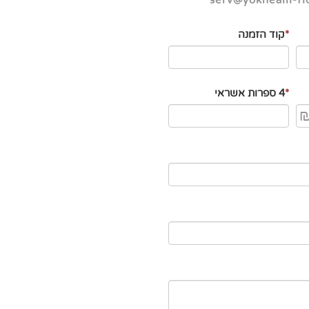
serv@yokneam-flo
*
קוד הזמנה
*
4 ספרות אשראי