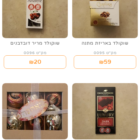
שוקולד באריזת מתנה
שוקולד מריר דובדבנים
מק"ט 0095
מק"ט 0096
20
59
₪
₪