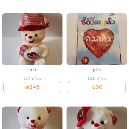
בלון
דובי
מק"ט 123
מק"ט 124
145
30
₪
₪