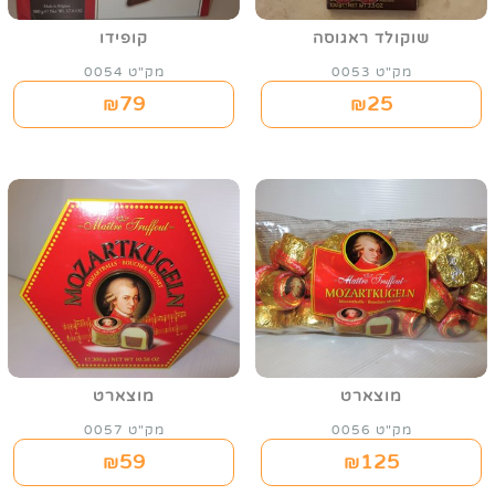
שוקולד ראגוסה
קופידו
מק"ט 0053
מק"ט 0054
79
25
₪
₪
מוצארט
מוצארט
מק"ט 0056
מק"ט 0057
59
125
₪
₪