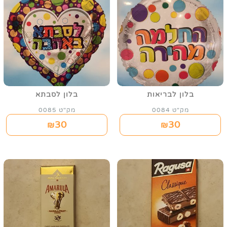
בלון לבריאות
בלון לסבתא
מק"ט 0084
מק"ט 0085
30
30
₪
₪