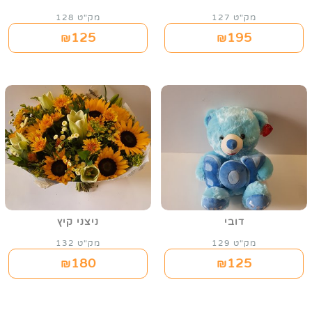
מק"ט 127
מק"ט 128
125
195
₪
₪
דובי
ניצני קיץ
מק"ט 129
מק"ט 132
180
125
₪
₪