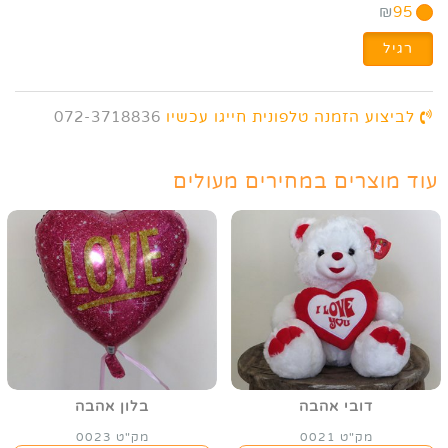
₪
95
רגיל
לביצוע הזמנה טלפונית חייגו עכשיו
072-3718836
עוד מוצרים במחירים מעולים
דובי אהבה
בלון אהבה
מק"ט 0021
מק"ט 0023