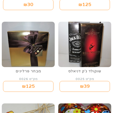
30
125
₪
₪
שוקולד ג'ק דניאלס
מבחר פרלינים
מק"ט 0025
מק"ט 0026
125
39
₪
₪