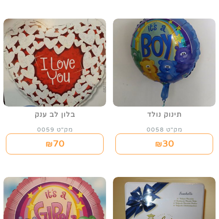
תינוק נולד
בלון לב ענק
מק"ט 0058
מק"ט 0059
70
30
₪
₪