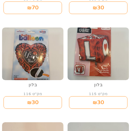
70
30
₪
₪
בלון
בלון
מק"ט 115
מק"ט 116
30
30
₪
₪