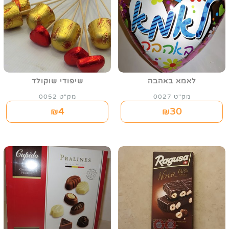
לאמא באהבה
שיפודי שוקולד
מק"ט 0027
מק"ט 0052
4
30
₪
₪