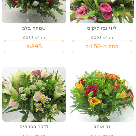
ליזי ובזיליקום
שמחה בלב
מק"ט 0008
מק"ט 0033
295
150
החל מ-₪
₪
זר אוהב
לדבר בפרחים