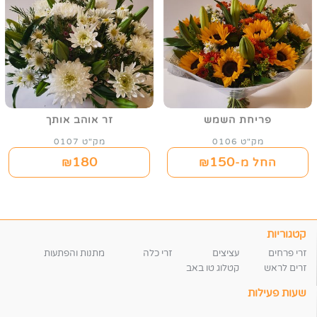
פריחת השמש
זר אוהב אותך
מק"ט 0106
מק"ט 0107
180
150
החל מ-₪
₪
קטגוריות
זרי פרחים
עציצים
זרי כלה
מתנות והפתעות
זרים לראש
קטלוג טו באב
שעות פעילות