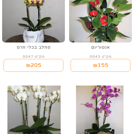
אנטוריום
סחלב בכלי חרס
מק"ט 0043
מק"ט 0047
205
155
₪
₪