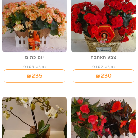
צבע האהבה
יום כתום
מק"ט 0102
מק"ט 0103
235
230
₪
₪