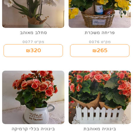
פריחה משכרת
סחלב מאוהב
מק"ט 0076
מק"ט 0077
320
265
₪
₪
ביגוניה מאוהבת
ביגוניה בכלי קרמיקה