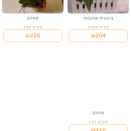
ביגוניה אהובתי
סחלב
מק"ט 0104
מק"ט 130
220
204
₪
₪
סחלב
מק"ט 131
315
₪