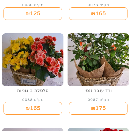
מק"ט 0078
מק"ט 0086
125
165
₪
₪
ורד ענבר ננסי
סלסלת ביגוניות
מק"ט 0087
מק"ט 0088
165
175
₪
₪