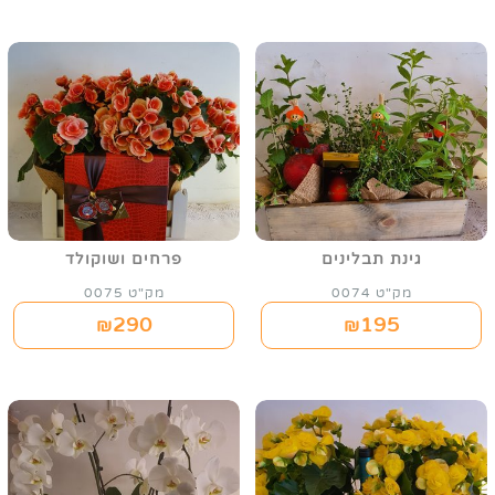
גינת תבלינים
פרחים ושוקולד
מק"ט 0074
מק"ט 0075
290
195
₪
₪