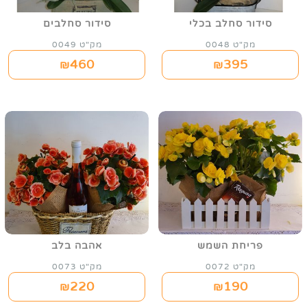
סידור סחלב בכלי
סידור סחלבים
מק"ט 0048
מק"ט 0049
460
395
₪
₪
פריחת השמש
אהבה בלב
מק"ט 0072
מק"ט 0073
220
190
₪
₪