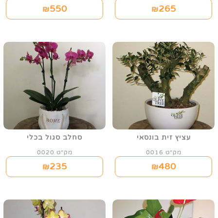
550
265
₪
₪
עציץ זית בונסאי
סחלב סגול בכלי
מק"ט 0016
מק"ט 0020
235
480
₪
₪