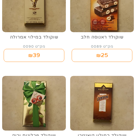
שוקולד ראגוסה חלב
שוקולד במילוי אמרולה
מק"ט 0089
מק"ט 0090
39
25
₪
₪
שוקולד במילוי קואנטרו
שוקולד פרלינים ירוק