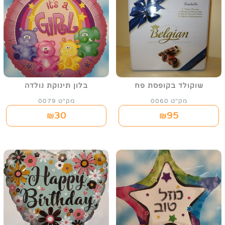
שוקולד בקופסת פח
בלון תינוקת נולדה
מק"ט 0060
מק"ט 0079
30
95
₪
₪