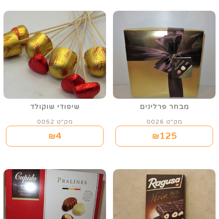
מבחר פרלינים
שיפודי שוקולד
מק"ט 0026
מק"ט 0052
4
125
₪
₪