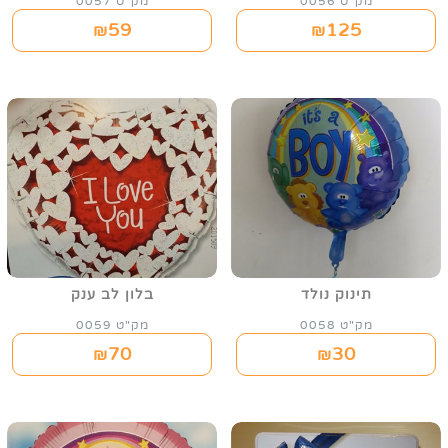
מק"ט 0056
מק"ט 0057
59
125
₪
₪
תינוק נולד
בלון לב ענק
מק"ט 0058
מק"ט 0059
70
30
₪
₪