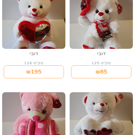
דובי
דובי
מק"ט 125
מק"ט 126
195
85
₪
₪