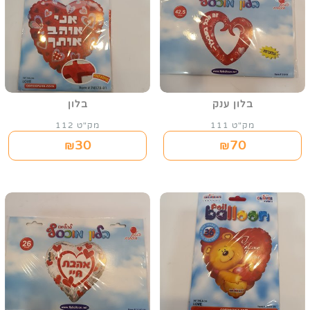
בלון ענק
בלון
מק"ט 111
מק"ט 112
30
70
₪
₪