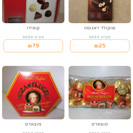
שוקולד ראגוסה
קופידו
מק"ט 0053
מק"ט 0054
79
25
₪
₪
מוצארט
מוצארט