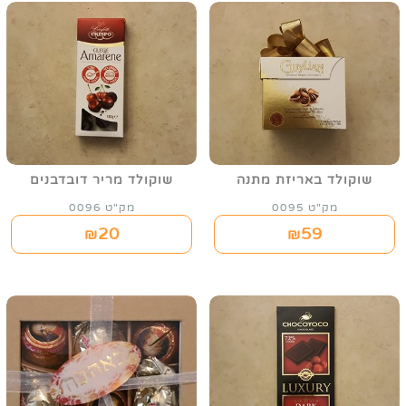
שוקולד באריזת מתנה
שוקולד מריר דובדבנים
מק"ט 0095
מק"ט 0096
20
59
₪
₪