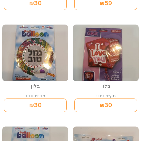
30
59
₪
₪
בלון
בלון
מק"ט 109
מק"ט 110
30
30
₪
₪