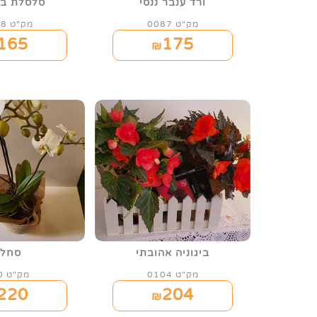
ורד ענבר ננסי
סלסלת ביג
מק"ט 0087
מק"ט 0088
165
175
₪
ביגוניה אהובתי
סחל
מק"ט 0104
מק"ט 130
220
204
₪