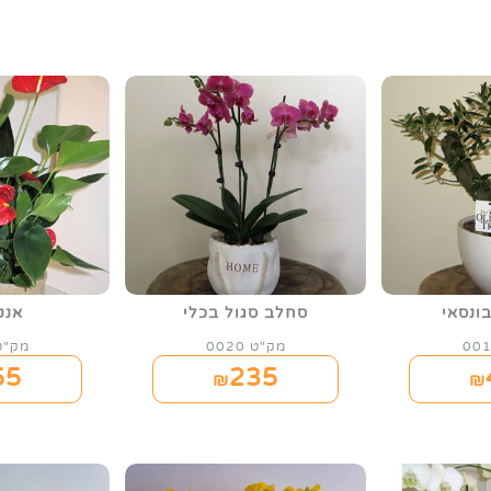
בונסאי
סחלב סגול בכלי
אנט
מק"ט 0020
מק"ט 43
55
235
₪
₪