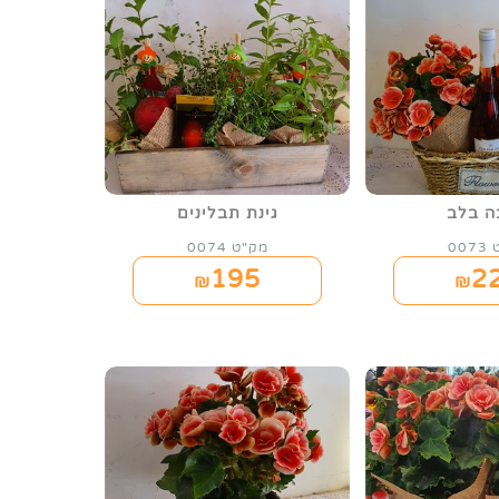
ה בלב
גינת תבלינים
00
מק"ט 0074
195
2
₪
₪