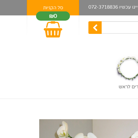
יגו עכשיו
072-3718836
סל הקניות
₪0
רים לראש