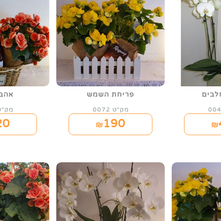
לבים
פריחת השמש
אהב
מק"ט 0072
מק"ט 73
20
190
₪
₪