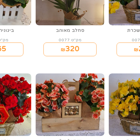
שכרת
סחלב מאוהב
ביגוני
מק"ט 0077
מק"ט 78
65
320
₪
₪