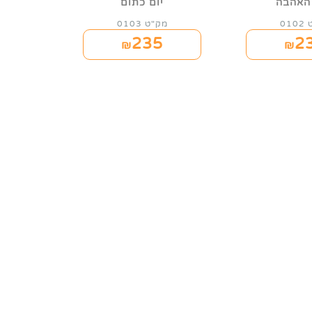
האהבה
יום כתום
01
מק"ט 0103
235
2
₪
₪