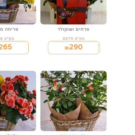
פרחים ושוקולד
פריחה מ
מק"ט 0075
מק"ט 0076
265
290
₪