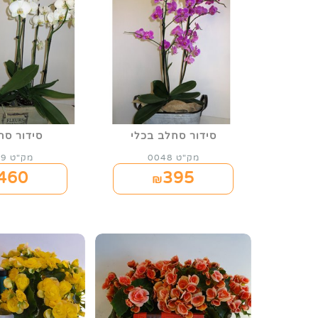
סידור סחלב בכלי
סידור סח
מק"ט 0048
מק"ט 0049
460
395
₪