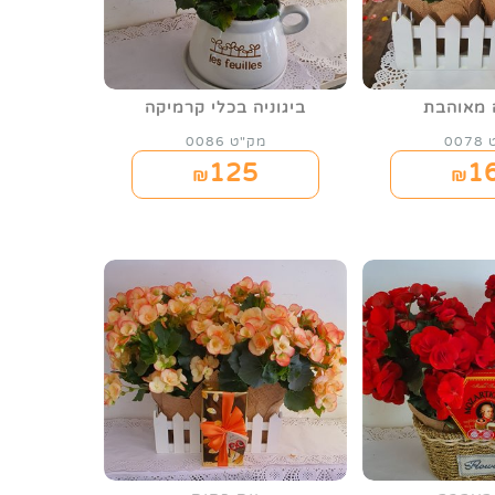
ה מאוהבת
ביגוניה בכלי קרמיקה
00
מק"ט 0086
125
1
₪
₪