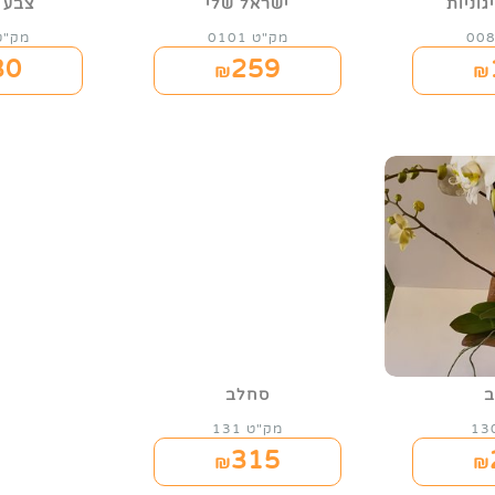
וניות
ישראל שלי
צבע 
מק"ט 0101
מק"ט 02
30
259
₪
₪
ב
סחלב
מק"ט 131
315
₪
₪