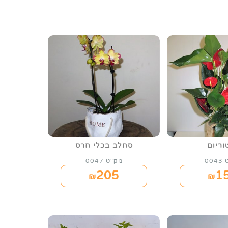
וריום
סחלב בכלי חרס
00
מק"ט 0047
205
1
₪
₪