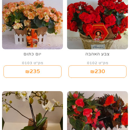
צבע האהבה
יום כתום
מק"ט 0102
מק"ט 0103
235
230
₪
₪