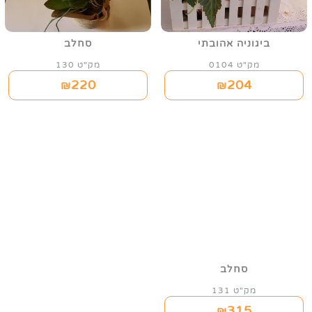
ביגוניה אהובתי
סחלב
מק"ט 0104
מק"ט 130
220
204
₪
₪
סחלב
מק"ט 131
315
₪