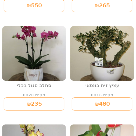
550
265
₪
₪
עציץ זית בונסאי
סחלב סגול בכלי
מק"ט 0016
מק"ט 0020
235
480
₪
₪