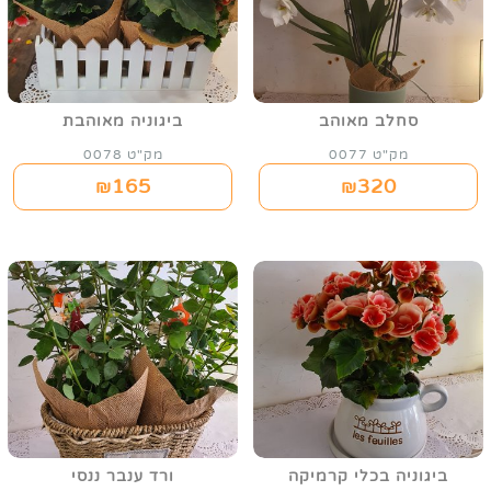
סחלב מאוהב
ביגוניה מאוהבת
מק"ט 0077
מק"ט 0078
165
320
₪
₪
ביגוניה בכלי קרמיקה
ורד ענבר ננסי