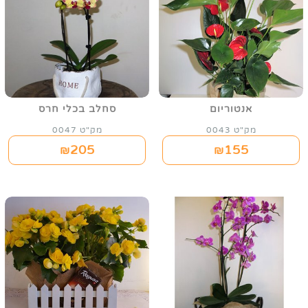
אנטוריום
סחלב בכלי חרס
מק"ט 0043
מק"ט 0047
205
155
₪
₪