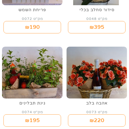
סידור סחלב בכלי
פריחת השמש
מק"ט 0048
מק"ט 0072
190
395
₪
₪
אהבה בלב
גינת תבלינים
מק"ט 0073
מק"ט 0074
195
220
₪
₪