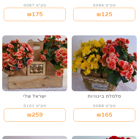
מק"ט 0086
מק"ט 0087
175
125
₪
₪
סלסלת ביגוניות
ישראל שלי
מק"ט 0088
מק"ט 0101
259
165
₪
₪