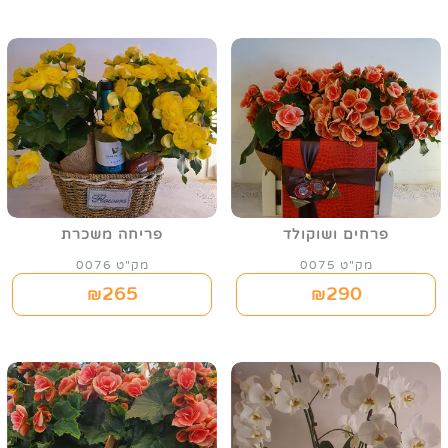
פרחים ושוקולד
פריחה משכרת
מק"ט 0075
מק"ט 0076
265
290
₪
₪