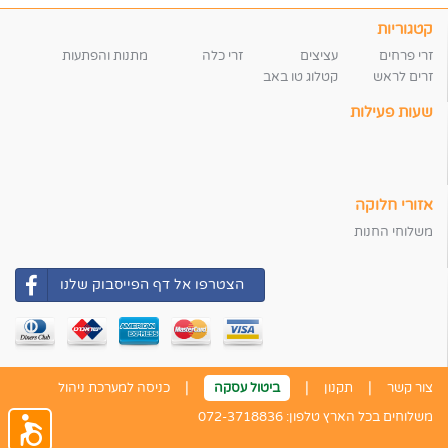
קטגוריות
זרי פרחים
עציצים
זרי כלה
מתנות והפתעות
זרים לראש
קטלוג טו באב
שעות פעילות
אזורי חלוקה
משלוחי החנות
הצטרפו אל דף הפייסבוק שלנו
|
|
|
צור קשר
תקנון
ביטול עסקה
כניסה למערכת ניהול
משלוחים בכל הארץ טלפון:
072-3718836